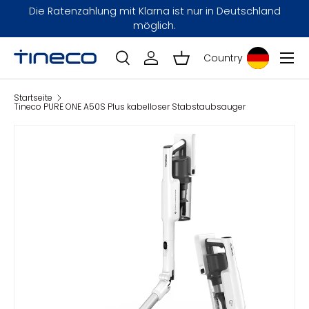
s
Die Ratenzahlung mit Klarna ist nur in Deutschland
Direkt zum Inhalt
möglich.
Menü
Country
Einloggen
Einkaufskorb
Suche
Search
Startseite
Tineco PURE ONE A50S Plus kabelloser Stabstaubsauger