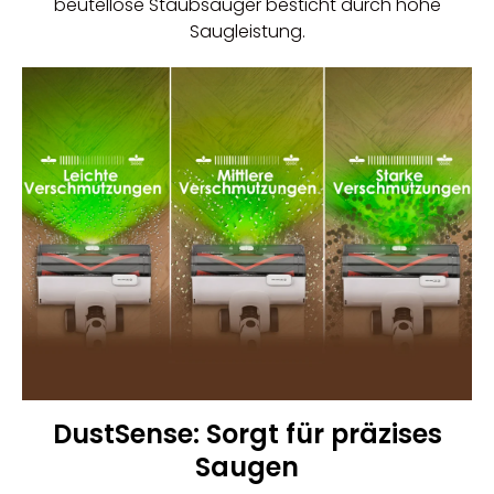
beutellose Staubsauger
besticht durch hohe
Saugleistung.
DustSense: Sorgt für präzises
Saugen