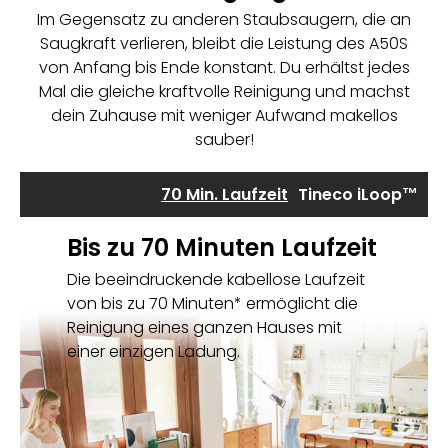
Im Gegensatz zu anderen Staubsaugern, die an
Saugkraft verlieren, bleibt die Leistung des A50S
von Anfang bis Ende konstant. Du erhältst jedes
Mal die gleiche kraftvolle Reinigung und machst
dein Zuhause mit weniger Aufwand makellos
sauber!
70 Min. Laufzeit
Tineco iLoop™
1L
Bis zu 70 Minuten Laufzeit
Die beeindruckende kabellose Laufzeit
von bis zu 70 Minuten* ermöglicht die
Reinigung eines ganzen Hauses mit
einer einzigen Ladung.