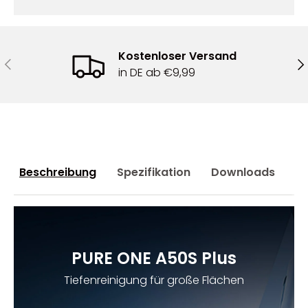
Kostenloser Versand
Vorherige
Nä
in DE ab €9,99
Beschreibung
Spezifikation
Downloads
F
PURE ONE A50S Plus
Tiefenreinigung für große Flächen