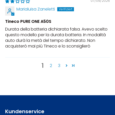
07/09/2026
Marialuisa Zaneletti
Tineco PURE ONE A50S
Durata della batteria dichiarata falsa. Avevo scelto
questo modello per la durata batteria. In modalità
auto durà la metà del tempo dichiarato. Non
acquisterò mai più Tineco e lo sconsiglierò
1
2
3
Kundenservice