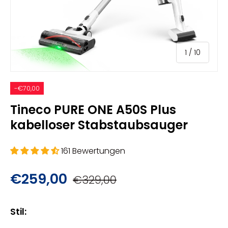
von
1
/
10
-€70,00
Tineco PURE ONE A50S Plus
kabelloser Stabstaubsauger
161 Bewertungen
€259,00
€329,00
Stil: