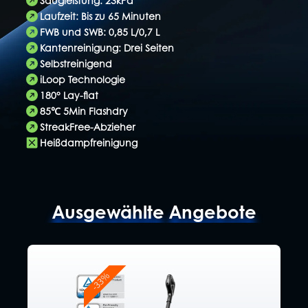
Laufzeit: Bis zu 65 Minuten
FWB und SWB: 0,85 L/0,7 L
Kantenreinigung: Drei Seiten
Selbstreinigend
iLoop Technologie
180° Lay-flat
85℃ 5Min Flashdry
StreakFree-Abzieher
Heißdampfreinigung
Ausgewählte Angebote
-33%