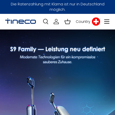
s
Die Ratenzahlung mit Klarna ist nur in Deutschland
Direkt zum Inhalt
möglich.
Menü
Country
Einloggen
Einkaufskorb
Suche
Search